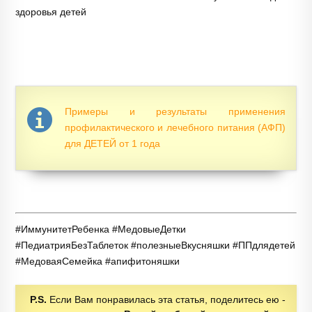
здоровья детей
Примеры и результаты применения
профилактического и лечебного питания (АФП)
для ДЕТЕЙ от 1 года
#ИммунитетРебенка #МедовыеДетки
#ПедиатрияБезТаблеток #полезныеВкусняшки #ППдлядетей
#МедоваяСемейка #апифитоняшки
P.S.
Если Вам понравилась эта статья, поделитесь ею -