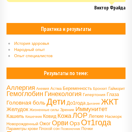
Виктор Фрайда
Практика и результаты
История здоровья
Народный опыт
Опыт специалистов
Результаты по теме:
Аллергия
Беременность
Астма
Гайморит
Анемия
Бронхит
Гемоглобин
Гинекология
Глаза
Гипертония
Дети
ЖКТ
Головная боль
До1года
Дыхание
Иммунитет
Желудок
Зрение
Жизненные силы
ЛОР
Кожа
Кашель
Ковид
Легкие
Насморк
Кишечник
От1года
Орви
Орз
Ожог
Новорожденный
Почки
Параметры крови
Плохой сон
Позвоночник