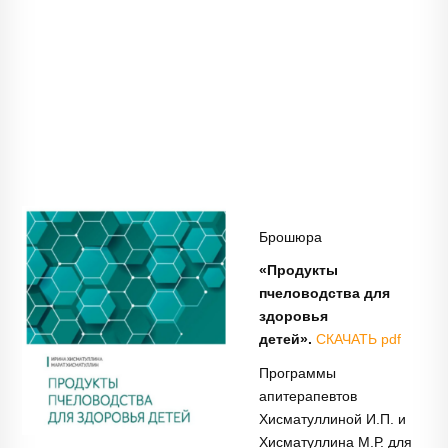
Брошюра
«Продукты
пчеловодства для
здоровья
детей».
СКАЧАТЬ pdf
Программы
апитерапевтов
Хисматуллиной И.П. и
Хисматуллина М.Р. для