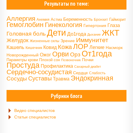
Результаты по теме:
Аллергия
Беременность
Астма
Гайморит
Анемия
Бронхит
Гемоглобин
Гинекология
Глаза
Гипертония
Дети
ЖКТ
Головная боль
До1года
Дыхание
Иммунитет
Желудок
Зрение
Жизненные силы
ЛОР
Кожа
Кашель
Ковид
Легкие
Насморк
Кишечник
От1года
Орви
Орз
Ожог
Новорожденный
Почки
Параметры крови
Плохой сон
Позвоночник
Простуда
Профилактика
Сахарный диабет
Сердечно-сосудистая
Сердце
Слабость
Эндокринная
Сосуды
Суставы
Травма
Рубрики блога
Видео специалистов
Статьи специалистов