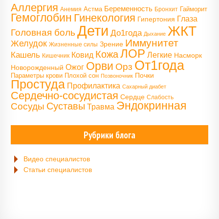
Аллергия
Беременность
Астма
Гайморит
Анемия
Бронхит
Гемоглобин
Гинекология
Глаза
Гипертония
Дети
ЖКТ
Головная боль
До1года
Дыхание
Иммунитет
Желудок
Зрение
Жизненные силы
ЛОР
Кожа
Кашель
Ковид
Легкие
Насморк
Кишечник
От1года
Орви
Орз
Ожог
Новорожденный
Почки
Параметры крови
Плохой сон
Позвоночник
Простуда
Профилактика
Сахарный диабет
Сердечно-сосудистая
Сердце
Слабость
Эндокринная
Сосуды
Суставы
Травма
Рубрики блога
Видео специалистов
Статьи специалистов