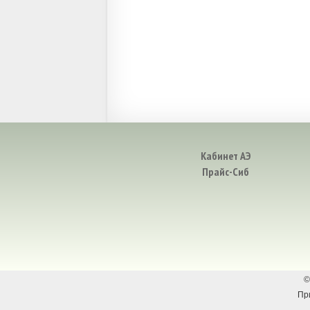
Кабинет АЭ
Прайс-Сиб
©
Пр