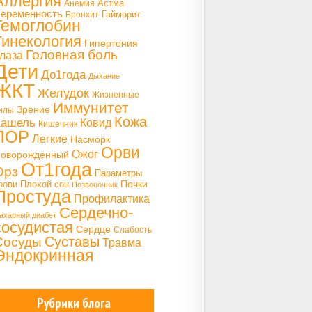
Аллергия
Астма
Анемия
еременность
Гайморит
Бронхит
Гемоглобин
Гинекология
Гипертония
Головная боль
лаза
Дети
До1года
Дыхание
ЖКТ
Желудок
Жизненные
Иммунитет
Зрение
илы
Кожа
Кашель
Ковид
Кишечник
ЛОР
Легкие
Насморк
Орви
Ожог
оворожденный
От1года
Орз
Параметры
Почки
рови
Плохой сон
Позвоночник
Простуда
Профилактика
Сердечно-
ахарный диабет
сосудистая
Сердце
Слабость
Сосуды
Суставы
Травма
Эндокринная
Рубрики блога