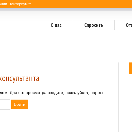
пании Тенториум™
О нас
Спросить
От
консультанта
м. Для его просмотра введите, пожалуйста, пароль: