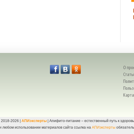
О про
Стать
Полит
Польз
Карта
 2018-
2026
|
АПИэксперты
| Апифито-питание – естественный путь к здоров
и любом использовании материалов сайта ссылка на
АПИэксперты
обязатель