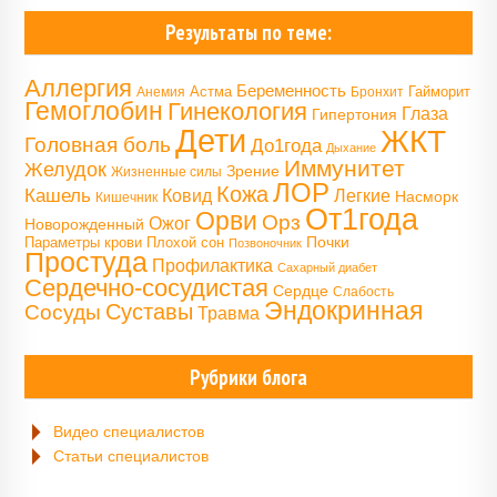
Результаты по теме:
Аллергия
Беременность
Астма
Гайморит
Анемия
Бронхит
Гемоглобин
Гинекология
Глаза
Гипертония
Дети
ЖКТ
Головная боль
До1года
Дыхание
Иммунитет
Желудок
Зрение
Жизненные силы
ЛОР
Кожа
Кашель
Ковид
Легкие
Насморк
Кишечник
От1года
Орви
Орз
Ожог
Новорожденный
Почки
Параметры крови
Плохой сон
Позвоночник
Простуда
Профилактика
Сахарный диабет
Сердечно-сосудистая
Сердце
Слабость
Эндокринная
Сосуды
Суставы
Травма
Рубрики блога
Видео специалистов
Статьи специалистов