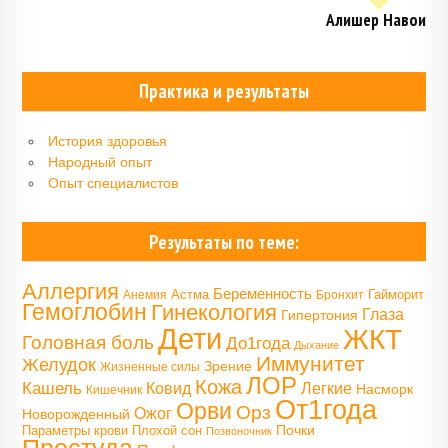
Алишер Навои
Практика и результаты
История здоровья
Народный опыт
Опыт специалистов
Результаты по теме:
Аллергия
Беременность
Астма
Гайморит
Анемия
Бронхит
Гемоглобин
Гинекология
Глаза
Гипертония
Дети
ЖКТ
Головная боль
До1года
Дыхание
Иммунитет
Желудок
Зрение
Жизненные силы
ЛОР
Кожа
Кашель
Ковид
Легкие
Насморк
Кишечник
От1года
Орви
Орз
Ожог
Новорожденный
Почки
Параметры крови
Плохой сон
Позвоночник