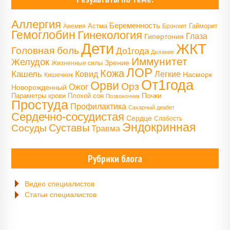
Аллергия
Беременность
Астма
Гайморит
Анемия
Бронхит
Гемоглобин
Гинекология
Глаза
Гипертония
Дети
ЖКТ
Головная боль
До1года
Дыхание
Иммунитет
Желудок
Зрение
Жизненные силы
ЛОР
Кожа
Кашель
Ковид
Легкие
Насморк
Кишечник
От1года
Орви
Орз
Ожог
Новорожденный
Почки
Параметры крови
Плохой сон
Позвоночник
Простуда
Профилактика
Сахарный диабет
Сердечно-сосудистая
Сердце
Слабость
Эндокринная
Сосуды
Суставы
Травма
Рубрики блога
Видео специалистов
Статьи специалистов