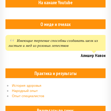
На канале Youtube
О меде и пчелах
Имеющие терпение способны создавать шелк из
листьев и мед из розовых лепестков
Алишер Навои
Практика и результаты
История здоровья
Народный опыт
Опыт специалистов
Результаты по теме: