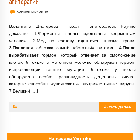
апитерапии
Комментариев нет
Валентина Шистерова – врач – апитерапевт. Научно
доказано: 1.Ферменты пчелы идентичны ферментам
человека. 2.Мед по составу идентичен плазме крови.
3.Пчелиная обножка самый «богатый» витамин. 4.Пчела
вырабатывает гормон, который отвечает за омоложение
клеток. 5.Только в маточном молочке обнаружен гормон,
исправляющий генные мутации. 6.Только у пчелы
обнаружена особая разновидность деценовых кислот,
которые способны «уничтожить» внутриклеточные вирусы.
7.Великий […]
Читать далее
На канале Youtube