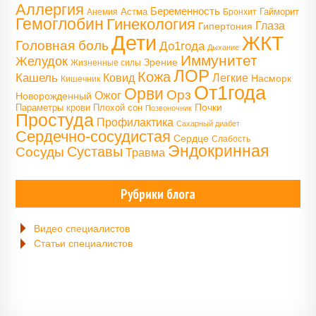
Аллергия
Беременность
Астма
Гайморит
Анемия
Бронхит
Гемоглобин
Гинекология
Глаза
Гипертония
Дети
ЖКТ
Головная боль
До1года
Дыхание
Иммунитет
Желудок
Зрение
Жизненные силы
ЛОР
Кожа
Кашель
Ковид
Легкие
Насморк
Кишечник
От1года
Орви
Орз
Ожог
Новорожденный
Почки
Параметры крови
Плохой сон
Позвоночник
Простуда
Профилактика
Сахарный диабет
Сердечно-сосудистая
Сердце
Слабость
Эндокринная
Сосуды
Суставы
Травма
Рубрики блога
Видео специалистов
Статьи специалистов