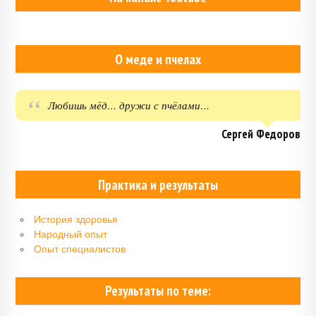
О меде и пчелах
Любишь мёд… дружи с пчёлами…
Сергей Федоров
Практика и результаты
История здоровья
Народный опыт
Опыт специалистов
Результаты по теме: