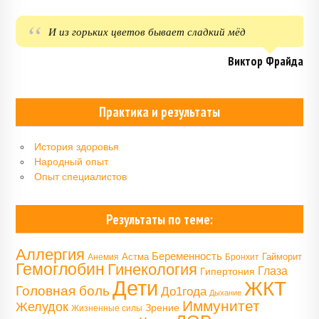
И из горьких цветов бывает сладкий мёд
Виктор Фрайда
Практика и результаты
История здоровья
Народный опыт
Опыт специалистов
Результаты по теме:
Аллергия
Беременность
Астма
Гайморит
Анемия
Бронхит
Гемоглобин
Гинекология
Глаза
Гипертония
Дети
ЖКТ
Головная боль
До1года
Дыхание
Иммунитет
Желудок
Зрение
Жизненные силы