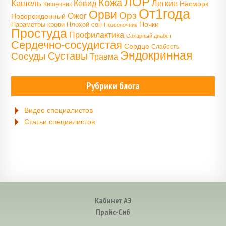
ЛОР
Кожа
Кашель
Ковид
Легкие
Насморк
Кишечник
От1года
Орви
Орз
Ожог
Новорожденный
Почки
Параметры крови
Плохой сон
Позвоночник
Простуда
Профилактика
Сахарный диабет
Сердечно-сосудистая
Сердце
Слабость
Эндокринная
Сосуды
Суставы
Травма
Рубрики блога
Видео специалистов
Статьи специалистов
Кабинет АЭ
Прайс-Сиб