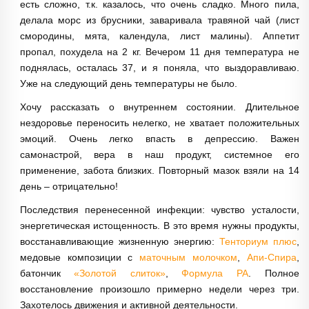
есть сложно, т.к. казалось, что очень сладко. Много пила,
делала морс из брусники, заваривала травяной чай (лист
смородины, мята, календула, лист малины). Аппетит
пропал, похудела на 2 кг. Вечером 11 дня температура не
поднялась, осталась 37, и я поняла, что выздоравливаю.
Уже на следующий день температуры не было.
Хочу рассказать о внутреннем состоянии. Длительное
нездоровье переносить нелегко, не хватает положительных
эмоций. Очень легко впасть в депрессию. Важен
самонастрой, вера в наш продукт, системное его
применение, забота близких. Повторный мазок взяли на 14
день – отрицательно!
Последствия перенесенной инфекции: чувство усталости,
энергетическая истощенность. В это время нужны продукты,
восстанавливающие жизненную энергию:
Тенториум плюс
,
медовые композиции с
маточным молочком
,
Апи-Спира
,
батончик
«Золотой слиток»
,
Формула РА
. Полное
восстановление произошло примерно недели через три.
Захотелось движения и активной деятельности.