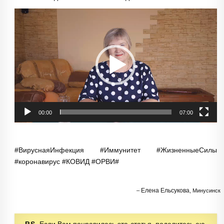
Видеоплеер
00:00
07:00
#ВируснаяИнфекция #Иммунитет #ЖизненныеСилы
#коронавирус #КОВИД #ОРВИ#
Елена Ельсукова
Минусинск