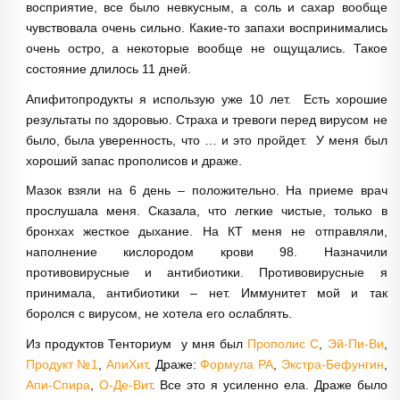
восприятие, все было невкусным, а соль и сахар вообще
чувствовала очень сильно. Какие-то запахи воспринимались
очень остро, а некоторые вообще не ощущались. Такое
состояние длилось 11 дней.
Апифитопродукты я использую уже 10 лет. Есть хорошие
результаты по здоровью. Страха и тревоги перед вирусом не
было, была уверенность, что … и это пройдет. У меня был
хороший запас прополисов и драже.
Мазок взяли на 6 день – положительно. На приеме врач
прослушала меня. Сказала, что легкие чистые, только в
бронхах жесткое дыхание. На КТ меня не отправляли,
наполнение кислородом крови 98. Назначили
противовирусные и антибиотики. Противовирусные я
принимала, антибиотики – нет. Иммунитет мой и так
боролся с вирусом, не хотела его ослаблять.
Из продуктов Тенториум у мня был
Прополис С
,
Эй-Пи-Ви
,
Продукт №1
,
АпиХит
. Драже:
Формула РА
,
Экстра-Бефунгин
,
Апи-Спира
,
О-Де-Вит
. Все это я усиленно ела. Драже было