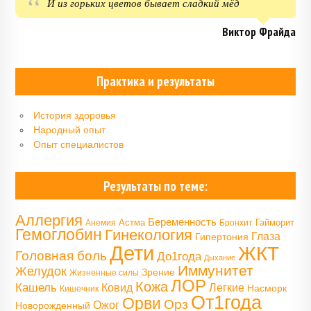
И из горьких цветов бывает сладкий мёд
Виктор Фрайда
Практика и результаты
История здоровья
Народный опыт
Опыт специалистов
Результаты по теме:
Аллергия
Беременность
Астма
Гайморит
Анемия
Бронхит
Гемоглобин
Гинекология
Глаза
Гипертония
Дети
ЖКТ
Головная боль
До1года
Дыхание
Иммунитет
Желудок
Зрение
Жизненные силы
ЛОР
Кожа
Кашель
Ковид
Легкие
Насморк
Кишечник
От1года
Орви
Орз
Ожог
Новорожденный