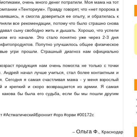
биотиками, очень много денег потратили. Моя мама на тот
омпании «Тенториум». Правду говорят, что «нет пророка в
тчаявшись, я смогла довериться ее опыту, и обратилась к
лняли все рекомендации, потому что было страшно снова
давал сыну свободно жить и дышать. Хорошо, что успели
мом его начале. Это стало понятно уже через 2-3 дня
ифитопродуктов. Попутно улучшилось общее физическое
овые угри прошли. Страшный диагноз нам официально
озраст продукция нам очень помогла не только с точки
. Андрей начал лучше учиться, стал более контактным и
я. Сегодня я самая счастливая мама - у меня взрослый
ый и крепкий и скоро возвращается из армии. Я самая
т, какова бы была его судьба, если бы мы пошли другим
т #АстматическийБронхит #орз #орви #00172c
Ольга Ф.
Краснодар