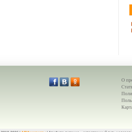
О пр
Стат
Поли
Поль
Карт