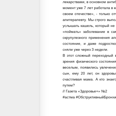
лекарствами, в основном анти
момент уже 7 лет работала в к
своем отечестве», - только о
апитерапевту. Мы строго выпо
услышать кашель, который не 
«поймать» заболевание в са
скрупулезного применения ап
состояние, и даже подростк
сняли уже через 3 недели.
В этот сложный переходный в
зрения физического состояния
веселым, появились увлечени
сын, ему 20 лет, он здоров
счастливая мама. А кто знае
путем?
// Газета «Здоровье+» №2
#астма #ОбструктивныйБронхи