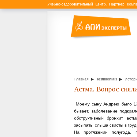
Учебно-оздоровительный центр. Партнер Ком
▶
▶
Главная
Testimonials
Истори
Астма. Вопрос сняли
Моему сыну Андрею было 13 л
бывает, заболевание подкра
обструктивный бронхит, аст
засыпать, слыша свисты в груд
На протяжении полугода, п