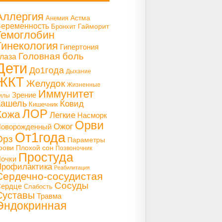
Аллергия
Астма
Анемия
еременность
Гайморит
Бронхит
Гемоглобин
Гинекология
Гипертония
Головная боль
лаза
Дети
До1года
Дыхание
ЖКТ
Желудок
Жизненные
Иммунитет
Зрение
илы
Кашель
Ковид
Кишечник
ЛОР
Кожа
Легкие
Насморк
Орви
Ожог
оворожденный
От1года
Орз
Параметры
рови
Плохой сон
Позвоночник
Простуда
очки
Профилактика
Реабилитация
Сердечно-сосудистая
Сосуды
ердце
Слабость
Суставы
Травма
Эндокринная