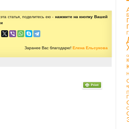
Б
эта статья, поделитесь ею -
нажмите на кнопку Вашей
ти
Г
Заранее Вас благодарю!
Елена Ельсукова
с
Н
к
П
С