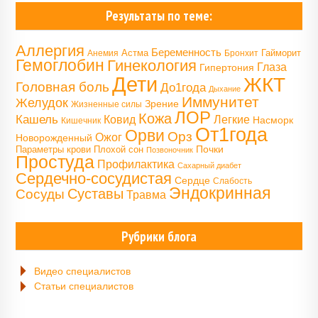
Результаты по теме:
Аллергия
Беременность
Астма
Гайморит
Анемия
Бронхит
Гемоглобин
Гинекология
Глаза
Гипертония
Дети
ЖКТ
Головная боль
До1года
Дыхание
Иммунитет
Желудок
Зрение
Жизненные силы
ЛОР
Кожа
Кашель
Ковид
Легкие
Насморк
Кишечник
От1года
Орви
Орз
Ожог
Новорожденный
Почки
Параметры крови
Плохой сон
Позвоночник
Простуда
Профилактика
Сахарный диабет
Сердечно-сосудистая
Сердце
Слабость
Эндокринная
Сосуды
Суставы
Травма
Рубрики блога
Видео специалистов
Статьи специалистов