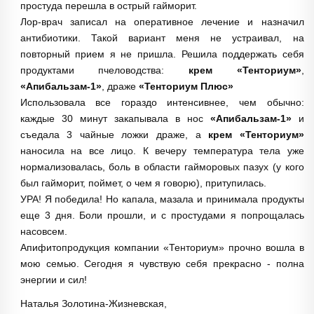
простуда перешла в острый гайморит.
Лор-врач записал на оперативное лечение и назначил
антибиотики. Такой вариант меня не устраивал, на
повторный прием я не пришла. Решила поддержать себя
продуктами пчеловодства:
крем «Тенториум»
,
«Апибальзам-1»
, драже
«Тенториум Плюс»
Использовала все гораздо интенсивнее, чем обычно:
каждые 30 минут закапывала в нос
«Апибальзам-1»
и
съедала 3 чайные ложки драже, а
крем «Тенториум»
наносила на все лицо. К вечеру температура тела уже
нормализовалась, боль в области гайморовых пазух (у кого
был гайморит, поймет, о чем я говорю), притупилась.
УРА! Я победила! Но капала, мазала и принимала продукты
еще 3 дня. Боли прошли, и с простудами я попрощалась
насовсем.
Апифитопродукция компании «Тенториум» прочно вошла в
мою семью. Сегодня я чувствую себя прекрасно - полна
энергии и сил!
Наталья Золотина-Жизневская,