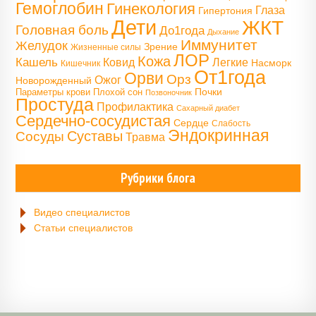
Гемоглобин
Гинекология
Глаза
Гипертония
Дети
ЖКТ
Головная боль
До1года
Дыхание
Иммунитет
Желудок
Зрение
Жизненные силы
ЛОР
Кожа
Кашель
Ковид
Легкие
Насморк
Кишечник
От1года
Орви
Орз
Ожог
Новорожденный
Почки
Параметры крови
Плохой сон
Позвоночник
Простуда
Профилактика
Сахарный диабет
Сердечно-сосудистая
Сердце
Слабость
Эндокринная
Сосуды
Суставы
Травма
Рубрики блога
Видео специалистов
Статьи специалистов