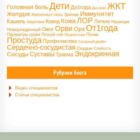
Дети
ЖКТ
Головная боль
До1года
Дыхание
Иммунитет
Желудок
Зрение
Жизненные силы
ЛОР
Кожа
Кашель
Ковид
Легкие
Насморк
Кишечник
От1года
Орви
Орз
Ожог
Новорожденный
Почки
Параметры крови
Плохой сон
Позвоночник
Простуда
Профилактика
Сахарный диабет
Сердечно-сосудистая
Сердце
Слабость
Эндокринная
Сосуды
Суставы
Травма
Рубрики блога
Видео специалистов
Статьи специалистов