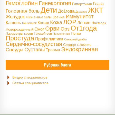
Гемоглобин
Гинекология
Глаза
Гипертония
Дети
ЖКТ
Головная боль
До1года
Дыхание
Иммунитет
Желудок
Зрение
Жизненные силы
ЛОР
Кожа
Кашель
Ковид
Легкие
Насморк
Кишечник
От1года
Орви
Орз
Ожог
Новорожденный
Почки
Параметры крови
Плохой сон
Позвоночник
Простуда
Профилактика
Сахарный диабет
Сердечно-сосудистая
Сердце
Слабость
Эндокринная
Сосуды
Суставы
Травма
Рубрики блога
Видео специалистов
Статьи специалистов