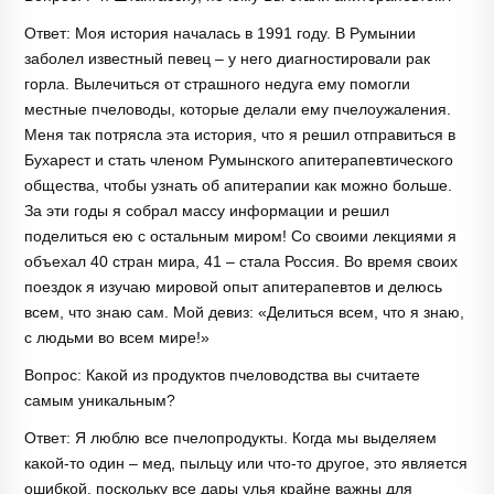
Ответ: Моя история началась в 1991 году. В Румынии
заболел известный певец – у него диагностировали рак
горла. Вылечиться от страшного недуга ему помогли
местные пчеловоды, которые делали ему пчелоужаления.
Меня так потрясла эта история, что я решил отправиться в
Бухарест и стать членом Румынского апитерапевтического
общества, чтобы узнать об апитерапии как можно больше.
За эти годы я собрал массу информации и решил
поделиться ею с остальным миром! Со своими лекциями я
объехал 40 стран мира, 41 – стала Россия. Во время своих
поездок я изучаю мировой опыт апитерапевтов и делюсь
всем, что знаю сам. Мой девиз: «Делиться всем, что я знаю,
с людьми во всем мире!»
Вопрос: Какой из продуктов пчеловодства вы считаете
самым уникальным?
Ответ: Я люблю все пчелопродукты. Когда мы выделяем
какой-то один – мед, пыльцу или что-то другое, это является
ошибкой, поскольку все дары улья крайне важны для