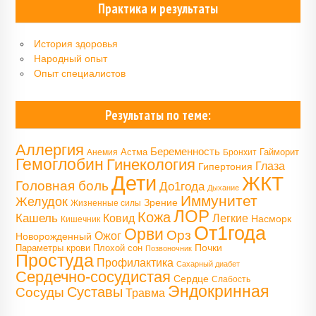
Практика и результаты
История здоровья
Народный опыт
Опыт специалистов
Результаты по теме:
Аллергия
Беременность
Астма
Гайморит
Анемия
Бронхит
Гемоглобин
Гинекология
Глаза
Гипертония
Дети
ЖКТ
Головная боль
До1года
Дыхание
Иммунитет
Желудок
Зрение
Жизненные силы
ЛОР
Кожа
Кашель
Ковид
Легкие
Насморк
Кишечник
От1года
Орви
Орз
Ожог
Новорожденный
Почки
Параметры крови
Плохой сон
Позвоночник
Простуда
Профилактика
Сахарный диабет
Сердечно-сосудистая
Сердце
Слабость
Эндокринная
Сосуды
Суставы
Травма