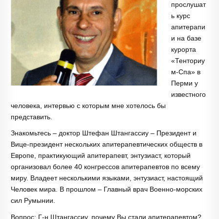
прослушат
ь курс
апитерапи
и на базе
курорта
«Тенториу
м-Спа» в
Перми у
известного
человека, интервью с которым мне хотелось бы
представить.
Знакомьтесь – доктор Штефан Штангассиу – Президент и
Вице-президент нескольких апитерапевтических обществ в
Европе, практикующий апитерапевт, энтузиаст, который
организовал более 40 конгрессов апитерапевтов по всему
миру. Владеет несколькими языками, энтузиаст, настоящий
Человек мира. В прошлом – Главный врач Военно-морских
сил Румынии.
Вопрос: Г-н Штангассиу, почему Вы стали апитерапевтом?