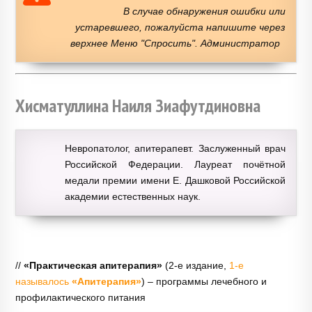
В случае обнаружения ошибки или
устаревшего, пожалуйста напишите через
верхнее Меню "Спросить". Администратор
Хисматуллина Наиля Зиафутдиновна
Невропатолог, апитерапевт. Заслуженный врач
Российской Федерации. Лауреат почётной
медали премии имени Е. Дашковой Российской
академии естественных наук.
//
«Практическая апитерапия»
(2-е издание,
1-е
называлось
«Апитерапия»
) – программы лечебного и
профилактического питания