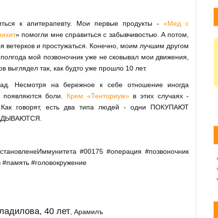
иться к апитерапевту. Мои первые продукты -
«Мед с
пихит
» помогли мне справиться с забывчивостью. А потом,
ся ветерков и простужаться. Конечно, моим лучшим другом
з полгода мой позвоночник уже не сковывал мои движения,
в выглядел так, как будто уже прошло 10 лет.
ад. Несмотря на бережное к себе отношение иногда
а появляются боли.
Крем «Тенториум»
в этих случаях -
 Как говорят, есть два типа людей - одни ПОКУПАЮТ
КЛАДЫВАЮТСЯ.
сстановленеИммунитета
#00175
#операция
#позвоночник
з
#память
#головокружение
ладилова, 40 лет
Арамилъ