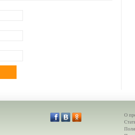
О пр
Стат
Поли