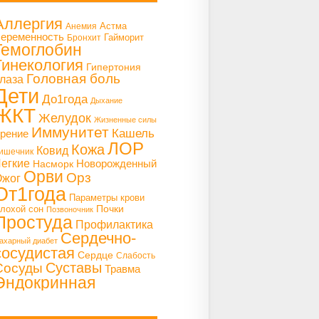
Аллергия
Астма
Анемия
еременность
Гайморит
Бронхит
Гемоглобин
Гинекология
Гипертония
Головная боль
лаза
Дети
До1года
Дыхание
ЖКТ
Желудок
Жизненные силы
Иммунитет
Кашель
рение
ЛОР
Кожа
Ковид
ишечник
егкие
Насморк
Новорожденный
Орви
Орз
Ожог
От1года
Параметры крови
Почки
лохой сон
Позвоночник
Простуда
Профилактика
Сердечно-
ахарный диабет
сосудистая
Сердце
Слабость
Суставы
Сосуды
Травма
Эндокринная