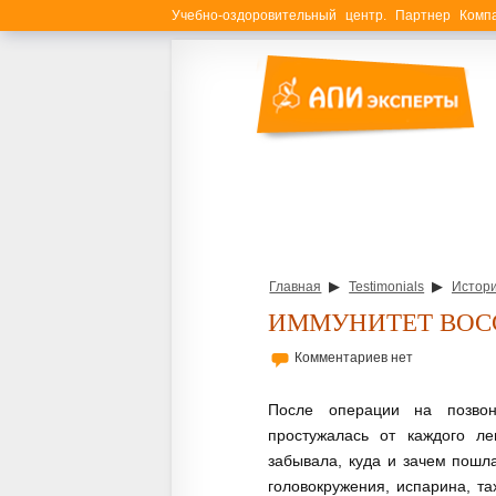
Учебно-оздоровительный центр. Партнер Ком
▶
▶
Главная
Testimonials
Истори
ИММУНИТЕТ ВОС
Комментариев нет
После операции на позвон
простужалась от каждого л
забывала, куда и зачем пошл
головокружения, испарина, та