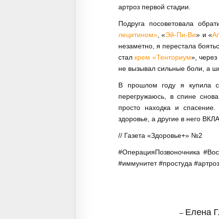
артроз первой стадии.
Подруга посоветовала обрат
лецитином»
, «
Эй-Пи-Ви
» и «
А
незаметно, я перестала боять
стал
крем «Тенториум
», чере
не вызывал сильные боли, а шо
В прошлом году я купила с
перегружаюсь, в спине снов
просто находка и спасение.
здоровье, а другие в него В
// Газета «Здоровье+» №2
#ОперацияПозвоночника
#Во
#иммунитет
#простуда
#артро
Елена Г