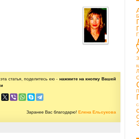
Б
Г
З
К
Л
эта статья, поделитесь ею -
нажмите на кнопку Вашей
ти
П
С
Заранее Вас благодарю!
Елена Ельсукова