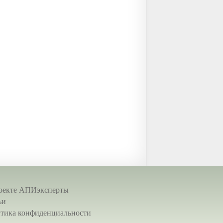
оекте АПИэксперты
ьи
тика конфиденциальности