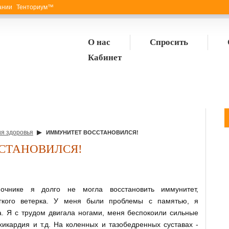
пании Тенториум™
О нас
Спросить
Кабинет
▶
я здоровья
ИММУНИТЕТ ВОССТАНОВИЛСЯ!
СТАНОВИЛСЯ!
очнике я долго не могла восстановить иммунитет,
егкого ветерка. У меня были проблемы с памятью, я
а. Я с трудом двигала ногами, меня беспокоили сильные
хикардия и т.д. На коленных и тазобедренных суставах -