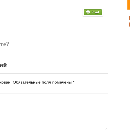
те?
рий
кован.
Обязательные поля помечены
*