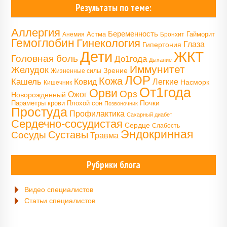
Результаты по теме:
Аллергия
Беременность
Астма
Гайморит
Анемия
Бронхит
Гемоглобин
Гинекология
Глаза
Гипертония
Дети
ЖКТ
Головная боль
До1года
Дыхание
Иммунитет
Желудок
Зрение
Жизненные силы
ЛОР
Кожа
Кашель
Ковид
Легкие
Насморк
Кишечник
От1года
Орви
Орз
Ожог
Новорожденный
Почки
Параметры крови
Плохой сон
Позвоночник
Простуда
Профилактика
Сахарный диабет
Сердечно-сосудистая
Сердце
Слабость
Эндокринная
Сосуды
Суставы
Травма
Рубрики блога
Видео специалистов
Статьи специалистов