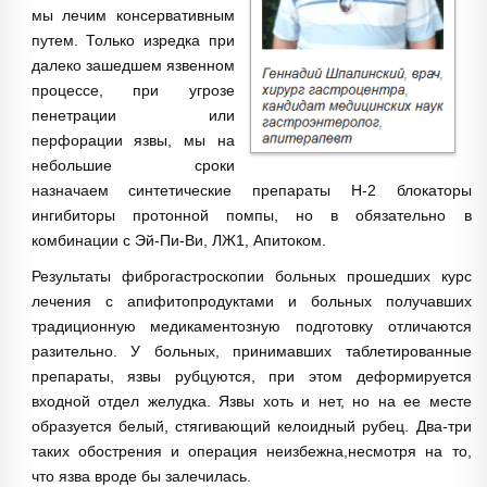
мы лечим консер­вативным
путем. Только изредка при
далеко зашедшем язвенном
процес­се, при угрозе
пенетрации или
перфорации язвы, мы на
небольшие сроки
назначаем синтетические препараты Н-2 блокаторы
ингибиторы протонной помпы, но в обязательно в
комбинации с Эй-Пи-Ви, ЛЖ1, Апитоком.
Результаты фиброгастроскопии больных прошедших курс
лечения с апифитопродуктами и больных получавших
традиционную медикаментоз­ную подготовку отличаются
разительно. У больных, принимавших таблетированные
препараты, язвы рубцуются, при этом деформируется
входной отдел желудка. Язвы хоть и нет, но на ее месте
образуется белый, стягива­ющий келоидный рубец. Два-три
таких обострения и операция неизбежна,несмотря на то,
что язва вроде бы залечилась.