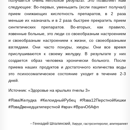
получа­ется очень неплохой результат. Это позволяет нам
следующее: Во-первых, уменьшить (если пациент получал)
прием снижающих кислотность препа­ратов, в 2 раза
меньше их назначать и в 2 раза быстрее прекратить прием
синтетических препаратов. Во-вторых, как правило,
язвенные больные, это люди со своеобразным настроением
и своеобразным настроением к жизни, со своеобразными
взглядами. Они часто понуры, хмуры. Они все время
прислушиваются к своему желудку. В результате у них
создается образ че­ловека хронически больного. После
приема наших продуктов и достаточ­ного количества воды
это психосоматическое состояние уходит в течение 2-3
дней.
Источник: «Здоровье на крыльях пчелы 3»
#ЯзваЖелудка
#КелоидныйРубец
#Язва12ПерстнойКишки
#ЯзваДвенедцатиперстной
#врач
#ВрачОбАфп
Геннадий Шпалинский
Хирург, гастроэнтеролог, апитерапевт