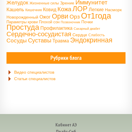
Иммунитет
Желудок
Зрение
Жизненные силы
ЛОР
Кожа
Кашель
Ковид
Легкие
Насморк
Кишечник
От1года
Орви
Орз
Ожог
Новорожденный
Почки
Параметры крови
Плохой сон
Позвоночник
Простуда
Профилактика
Сахарный диабет
Сердечно-сосудистая
Сердце
Слабость
Эндокринная
Сосуды
Суставы
Травма
Рубрики блога
Видео специалистов
Статьи специалистов
Кабинет АЭ
Прайс-Сиб